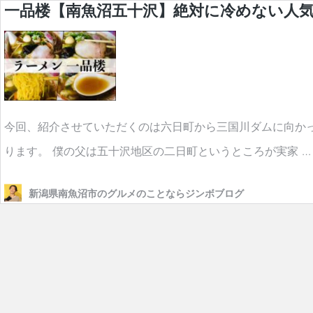
一品楼【南魚沼五十沢】絶対に冷めない人
今回、紹介させていただくのは六日町から三国川ダムに向か
ります。 僕の父は五十沢地区の二日町というところが実家 
新潟県南魚沼市のグルメのことならジンボブログ