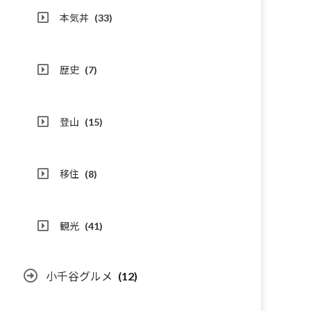
本気丼
(33)
歴史
(7)
登山
(15)
移住
(8)
観光
(41)
小千谷グルメ
(12)