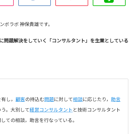
ンボラボ 神保貴雄です。
に問題解決をしていく「コンサルタント」を生業としている
を有し，
顧客
の持込む
問題
に対して
相談
に応じたり，
助言
いう。大別して
経営コンサルタント
と技術コンサルタント
関しての相談，助言を行なっている。