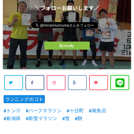
＼フォローお願いします／
feedly
ランニングのコト
トン汁
ハーフマラソン
十日町
南魚沼
新潟県
新雪マラソン
雪
餅