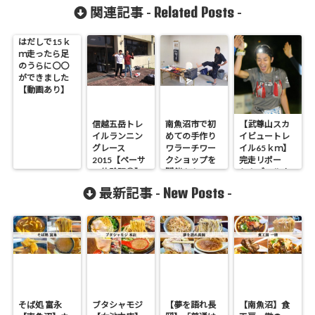
Related Posts
関連記事 -
-
はだしで15ｋ
ｍ走ったら足
のうらに〇〇
ができました
【動画あり】
信越五岳トレ
南魚沼市で初
【武尊山スカ
イルランニン
めての手作り
イビュートレ
グレース
ワラーチワー
イル65ｋｍ】
2015【ペーサ
クショップを
完走リポー
ー体験記①】
開催！！
ト！ゴールま
スタートから
で
New Posts
最新記事 -
-
そば処 富永
ブタシャモジ
【夢を語れ長
【南魚沼】食