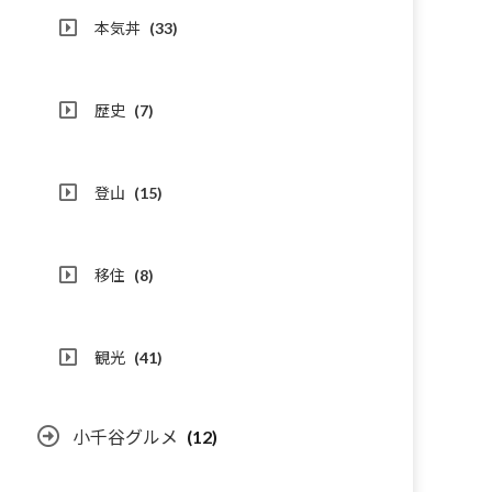
本気丼
(33)
歴史
(7)
登山
(15)
移住
(8)
観光
(41)
小千谷グルメ
(12)