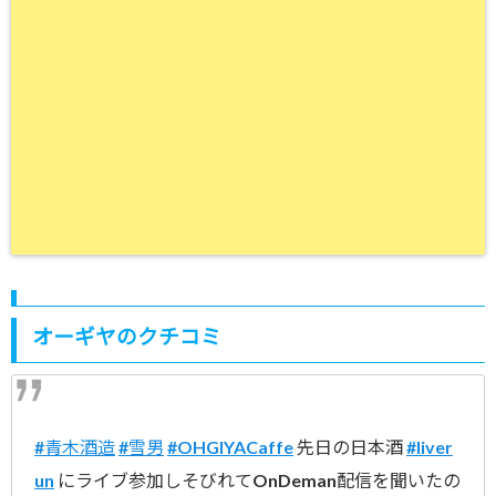
オーギヤのクチコミ
#青木酒造
#雪男
#OHGIYACaffe
先日の日本酒
#liver
un
にライブ参加しそびれてOnDeman配信を聞いたの