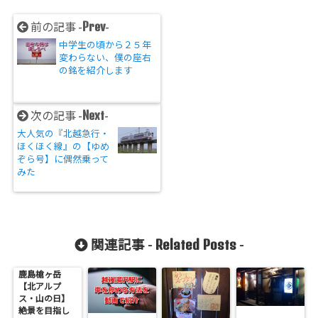
Prev
前の記事 -
-
中学生の頃から２５年
変わらない、僕の座右
の銘を紹介します
Next
次の記事 -
-
大人気の『北越急行・
ほくほく線』の【ゆめ
ぞら号】に偶然乗って
みた
Related Posts
関連記事 -
-
鹿島槍ヶ岳
【北アルプ
ス・山の日】
絶景を目指し