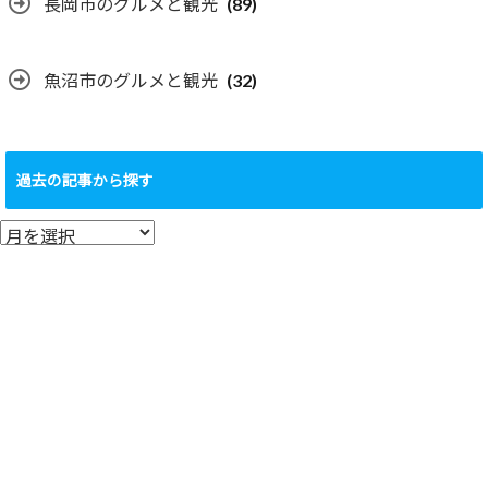
長岡市のグルメと観光
(89)
魚沼市のグルメと観光
(32)
過去の記事から探す
過
去
の
記
事
か
ら
探
す