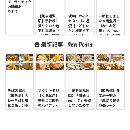
て…ライチョウ
の動画あ
り！？
【越後湯沢
坂戸山の桜と
※移転しまし
駅】新幹線に
カタクリの近
た※南魚沼市
乗りたい！地
況【こどもた
『なにわ茶
下駐車場まで
ちと裸足で下
屋』で、あの
の道順を動画
ってみた】
ランナーと語
にて紹介
らう…
New Posts
最新記事 -
-
そば処 富永
ブタシャモジ
【夢を語れ長
【南魚沼】食
【南魚沼】カ
【女池本店】
岡】「普通は
工房一徹の
レーそばと舞
家系と二郎系
NG！？」失敗
「厚切り載せ
茸ご飯ランチ
のハイブリッ
しないための
麻婆ラーメ
をいただきま
ドな一杯に思
コール完全ガ
ン」が凄すぎ
した
わずたまらん
イド
る！激辛×角煮
ぜRAP！！
級チャーシュ
ーの最強タッ