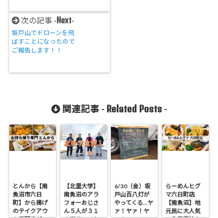
Next
次の記事 -
-
坂戸山でドローンを飛
ばすことになったので
ご報告します！！
Related Posts
関連記事 -
-
とんから【南
【北里大学】
6/30（金）坂
らーめんヒグ
魚沼市六日
南魚沼のアラ
戸山百八灯が
マ六日町店
町】から揚げ
フォーおじさ
やってくる…ヤ
【南魚沼】地
のテイクアウ
ん５人が３１
ァ！ヤァ！ヤ
元民に大人気