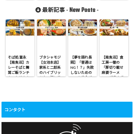
ト専門店が
０円ランチを
ァ！
の生姜醤油を
OPEN！
満喫！
味わうならこ
New Posts
最新記事 -
-
こ！
そば処 富永
ブタシャモジ
【夢を語れ長
【南魚沼】食
【南魚沼】カ
【女池本店】
岡】「普通は
工房一徹の
レーそばと舞
家系と二郎系
NG！？」失敗
「厚切り載せ
茸ご飯ランチ
のハイブリッ
しないための
麻婆ラーメ
をいただきま
ドな一杯に思
コール完全ガ
ン」が凄すぎ
した
わずたまらん
イド
る！激辛×角煮
ぜRAP！！
級チャーシュ
ーの最強タッ
グ
コンタクト