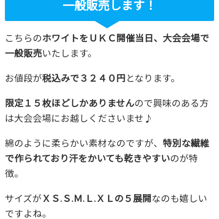
一般販売します！
こちらの
ホワイトをＵＫＣ開催当日、大会会場で
一般販売
いたします。
お値段が
税込みで３２４０円
となります。
限定１５枚ほどしかありません
ので興味のある方
は大会会場にお越しくださいませ♪
綿のように柔らかい素材なのですが、
特別な繊維
で作られており汗をかいても乾きやすい
のが特
徴。
サイズが
ＸＳ.Ｓ.Ｍ.Ｌ.ＸＬの５展開
なのも嬉しい
ですよね。