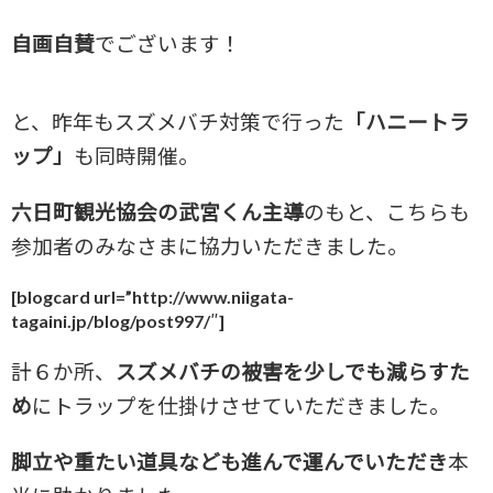
自画自賛
でございます！
と、昨年もスズメバチ対策で行った
「ハニートラ
ップ」
も同時開催。
六日町観光協会の武宮くん主導
のもと、こちらも
参加者のみなさまに協力いただきました。
[blogcard url=”http://www.niigata-
tagaini.jp/blog/post997/″]
計６か所、
スズメバチの被害を少しでも減らすた
め
にトラップを仕掛けさせていただきました。
脚立や重たい道具なども進んで運んでいただき
本