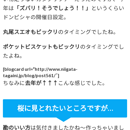
年は
「ズバリ！そうでしょう！！」
というくらい
ドンピシャの開催日設定。
丸尾スエオもビックリ
のタイミングでしたね。
ポケットビスケットもビックリ
のタイミングでし
たよね。
[blogcard url=”http://www.niigata-
tagaini.jp/blog/post561/″]
ちなみに
去年が↑↑↑
こんな感じでした。
桜に見とれたいところですが…
勘のいい方
は気付きましたかね～作っちゃいまし