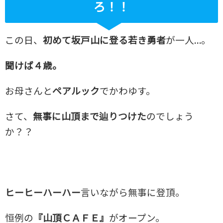
ろ！！
この日、
初めて坂戸山に登る若き勇者
が一人…。
聞けば４歳。
お母さんと
ペアルック
でかわゆす。
さて、
無事に山頂まで辿りつけた
のでしょう
か？？
ヒーヒーハーハー
言いながら無事に登頂。
恒例の
『山頂ＣＡＦＥ』
がオープン。