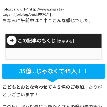
[blogcard url=”http://www.niigata-
tagaini.jp/blog/post9970/″]
ちなみに
午前中は↑↑↑こんな感じ
でした。
この記事のもくじ
[
]
表示する
35億…じゃなくて45人！！
こどもとおとな合わせて４５名のご参加
、ありが
とうございます！
この日は我々以外にも
超たくさんの登山者
で賑わ