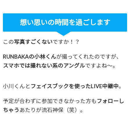
想い思いの時間を過ごします
この
写真すごくない
ですか！？
RUNBAKAの小林くん
が撮ってくれたのですが、
スマホでは撮れない系のアングル
ですよね～。
小川くんと
フェイスブックを使ったLIVE中継中
。
予定が合わずに参加できなかった方も
フォローし
ちゃう
あたりが流石神保（笑）。