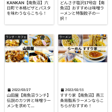
KANKAN【南魚沼】六
どんさ子塩沢17号店【南
日町で本格ピザとパスタ
魚沼】おすすめは味噌ラ
を味わうならこちら！
ーメンと特製餃子の一
択！
ランチ・カフェ
ラーメン
2022/03/27
2022/02/11
山田屋【南魚沼ランチ】
すすり家【南魚沼】燕三
伝説のカツ丼と味噌ラー
条背脂系ラーメンならこ
メンを求めて…
ちらがおすすめ！