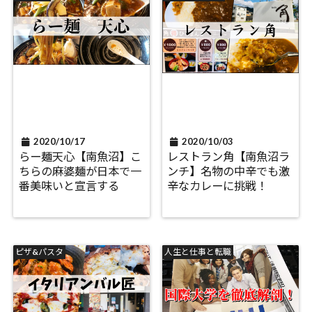
2020/10/17
2020/10/03
らー麺天心【南魚沼】こ
レストラン角【南魚沼ラ
ちらの麻婆麺が日本で一
ンチ】名物の中辛でも激
番美味いと宣言する
辛なカレーに挑戦！
ピザ&パスタ
人生と仕事と転職