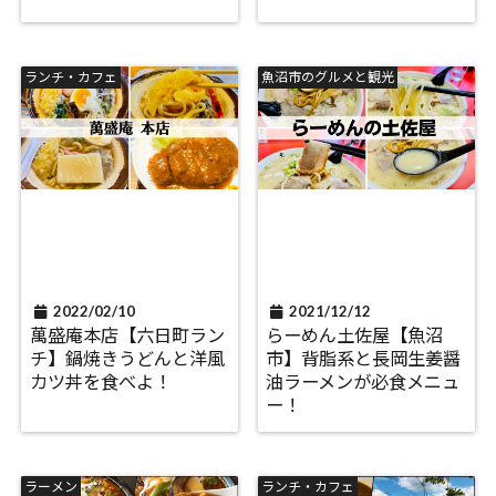
ランチ・カフェ
魚沼市のグルメと観光
2022/02/10
2021/12/12
萬盛庵本店【六日町ラン
らーめん土佐屋【魚沼
チ】鍋焼きうどんと洋風
市】背脂系と長岡生姜醤
カツ丼を食べよ！
油ラーメンが必食メニュ
ー！
ラーメン
ランチ・カフェ