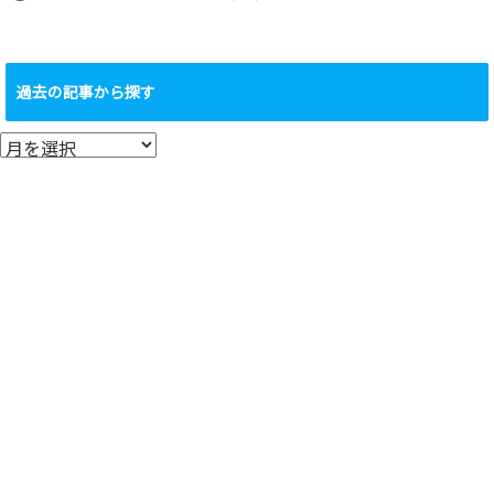
過去の記事から探す
過
去
の
記
事
か
ら
探
す