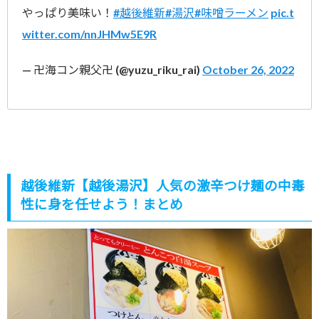
やっぱり美味い！
#越後維新
#湯沢
#味噌ラーメン
pic.t
witter.com/nnJHMw5E9R
— 卍海コン親父卍 (@yuzu_riku_rai)
October 26, 2022
越後維新【越後湯沢】人気の激辛つけ麺の中毒
性に身を任せよう！まとめ