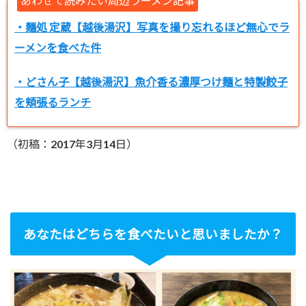
あわせて読みたい周辺ラーメン記事
・麺処 定蔵【越後湯沢】写真を撮り忘れるほど無心でラ
ーメンを食べた件
・どさん子【越後湯沢】魚介香る濃厚つけ麺と特製餃子
を頬張るランチ
（初稿：2017年3月14日）
あなたはどちらを食べたいと思いましたか？