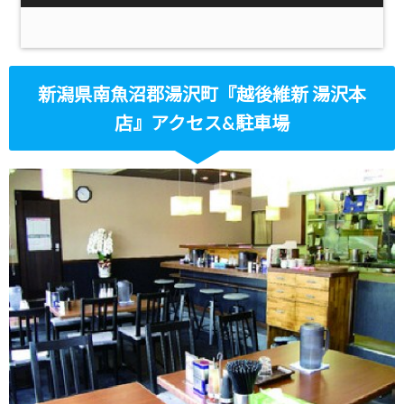
新潟県南魚沼郡湯沢町『越後維新 湯沢本
店』アクセス&駐車場