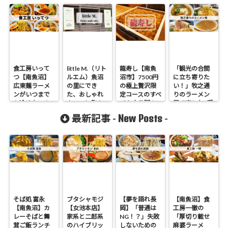
食工房いって
little M.（リト
龍寿し【南魚
「観光の合間
つ【南魚沼】
ルエム）魚沼
沼市】7500円
に立ち寄りた
広東麺ラーメ
の里にでき
の極上贅沢限
い！」牧之通
ンがいつまで
た、おしゃれ
定コースのすべ
りのラーメン
も冷めない！
カフェに胸キ
てを大公開！
屋で楽しむ2種
ュン！
のこだわりラ
New Posts
最新記事 -
-
ンチ！
そば処 富永
ブタシャモジ
【夢を語れ長
【南魚沼】食
【南魚沼】カ
【女池本店】
岡】「普通は
工房一徹の
レーそばと舞
家系と二郎系
NG！？」失敗
「厚切り載せ
茸ご飯ランチ
のハイブリッ
しないための
麻婆ラーメ