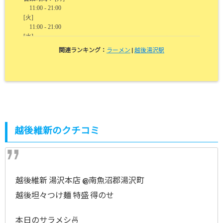
関連ランキング：
ラーメン
|
越後湯沢駅
越後維新のクチコミ
越後維新 湯沢本店 @南魚沼郡湯沢町
越後坦々つけ麺 特盛 得のせ
本日のサラメシ🍜