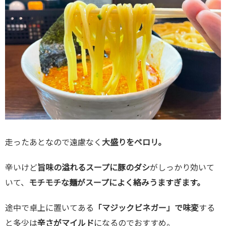
走ったあとなので遠慮なく
大盛りをペロリ。
辛いけど
旨味の溢れるスープに豚のダシ
がしっかり効いて
いて、
モチモチな麺がスープによく絡みうますぎます。
途中で卓上に置いてある
「マジックビネガー」で味変
する
と
多少は
辛さがマイルド
になるのでおすすめ。