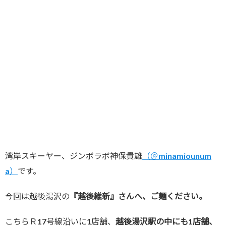
湾岸スキーヤー、ジンボラボ神保貴雄
（＠minamiounum
a）
です。
今回は越後湯沢の
『越後維新』さんへ、ご麺ください。
こちらＲ17号線沿いに1店舗、
越後湯沢駅の中にも1店舗、