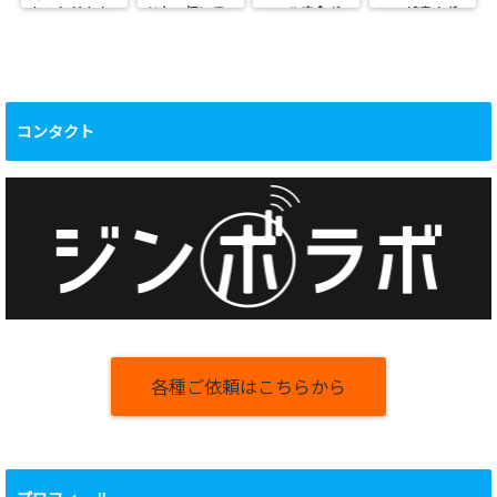
をいただきま
ドな一杯に思
コール完全ガ
ン」が凄すぎ
した
わずたまらん
イド
る！激辛×角煮
ぜRAP！！
級チャーシュ
ーの最強タッ
グ
コンタクト
各種ご依頼はこちらから